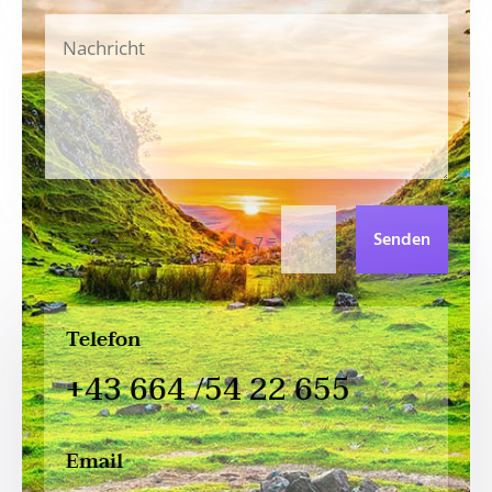
Senden
=
4 + 7
Telefon
+43 664 /54 22 655
Email